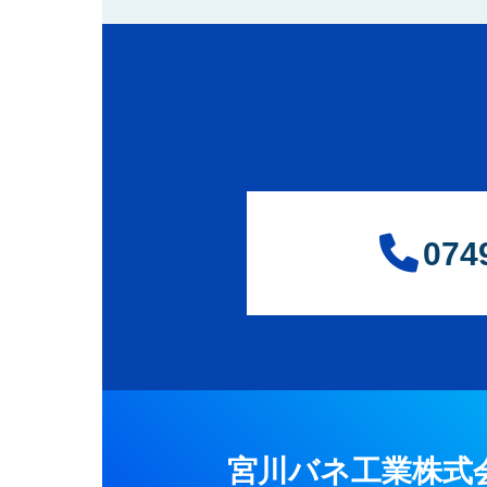
074
宮川バネ工業株式